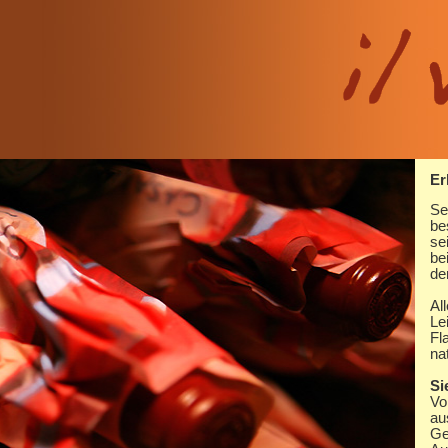
Er
Se
be
se
be
de
Al
Le
Fl
na
Si
Vo
au
Ge